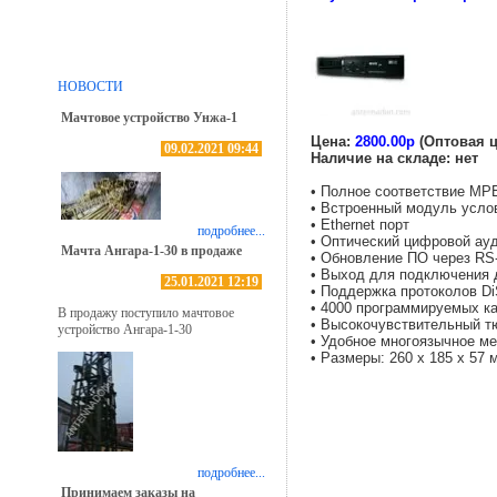
НОВОСТИ
Мачтовое устройство Унжа-1
Цена:
2800.00р
(Оптовая ц
09.02.2021 09:44
Наличие на складе: нет
• Полное соответствие M
• Встроенный модуль усло
• Ethernet порт
подробнее...
• Оптический цифровой ау
Мачта Ангара-1-30 в продаже
• Обновление ПО через RS-
• Выход для подключения 
25.01.2021 12:19
• Поддержка протоколов Di
• 4000 программируемых к
В продажу поступило мачтовое
• Высокочувствительный т
устройство Ангара-1-30
• Удобное многоязычное м
• Размеры: 260 х 185 х 57 
подробнее...
Принимаем заказы на