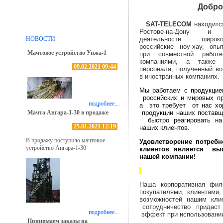
Добро
SAT-TELECOM
находится
Ростове-на-Дону 
НОВОСТИ
деятельности широко
российские ноу-хау, опы
Мачтовое устройство Унжа-1
при совместной работ
компаниями, а также 
09.02.2021 09:44
персонала, полученный во
в иностранных компаниях.
Мы работаем с продукци
российских и мировых пр
подробнее...
а это требует от нас х
Мачта Ангара-1-30 в продаже
продукции наших поставщ
быстро реагировать на
25.01.2021 12:19
наших клиентов.
В продажу поступило мачтовое
Удовлетворение потреб
устройство Ангара-1-30
клиентов является в
нашей компании!
Наша корпоративная фил
покупателями, клиентами
возможностей нашим кли
сотрудничество придас
подробнее...
эффект при использовании
Принимаем заказы на