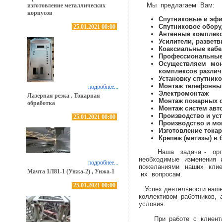
Мы предлагаем Вам:
изготовление металлических
корпусов
Спутниковые и эф
Спутниковое обор
25.01.2021 00:00
Антенные комплек
Усилители, разветв
Коаксиальные кабе
Профессиональны
Осуществляем мон
комплексов разли
Установку спутник
Монтаж телефонных
подробнее...
Электромонтаж
Лазерная резка . Токарная
Монтаж пожарных с
обработка
Монтаж систем авт
Производство и
ус
25.01.2021 00:00
Производство и мо
Изготовление тока
Крепеж (метизы) в
Наша задача - ор
необходимые изменения
подробнее...
пожеланиями наших клие
Мачта 1Л81-1 (Унжа-2) , Унжа-1
их вопросам.
25.01.2021 00:00
Успех деятельности наш
коллективом работников,
условия.
При работе с клиентами