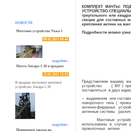
КОМПЛЕКТ МАЧТЫ: ПО
УСТРОЙСТВО.СПЕЦИАЛЬ
треугольного или квадр
секции для составных м
НОВОСТИ
крепления антенн на мач
Мачтовое устройство Унжа-1
Подробности можно узнат
09.02.2021 09:44
подробнее...
Мачта Ангара-1-30 в продаже
25.01.2021 12:19
Представляем вашему вн
В продажу поступило мачтовое
устройство ( МУ ) пред
устройство Ангара-1-30
поставляться в двух вари
– выдвижном или составн
поворотного типа ( прово
антенно-фидерных устро
антенные системы различн
Мачтовые устройства с
использованы в случае 
подробнее...
проволочных антенн.
Принимаем заказы на