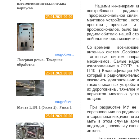
изготовление металлических
Нашими инженерами было 
корпусов
востребовано радиолю
профессиональной связи.
25.01.2021 00:00
мачтовое устройство , ко
простым , прочным и о
профессионалов, было бы 
радиолюбителю нашей стр
небольшим организациям с
Cо времени возникновен
антенных систем .Особенн
подробнее...
антенных систем направ
Лазерная резка . Токарная
механизмов. Самые наде
обработка
изготовленные в СССР , т
П-10 ( Классификация НА
25.01.2021 00:00
который в радиолюбитель
оказались долговечными и
таких списанных устройств
их дороговизна , тяжелое 
вариантов мачтовых устр
по цене .
подробнее...
При разработке МУ не 
Мачта 1Л81-1 (Унжа-2) , Унжа-1
соревнованиях по радиолюб
25.01.2021 00:00
в соревнованиях,имея огр
быть в этом случае арме
подходит , поскольку ско
антенн.