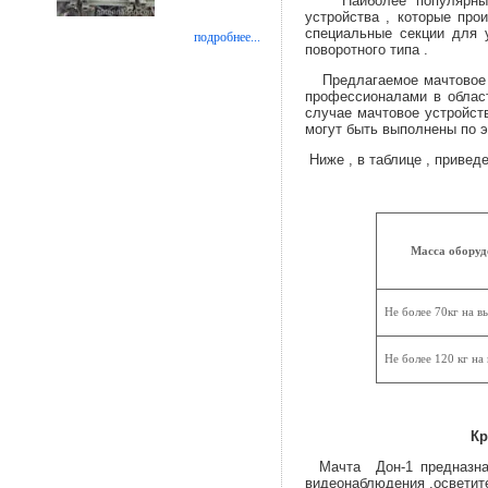
Наиболее популярными 
устройства , которые пр
специальные секции для у
подробнее...
поворотного типа .
Предлагаемое мачтовое у
профессионалами в област
случае мачтовое устройст
могут быть выполнены по э
Ниже , в таблице , привед
Масса оборуд
Не более 70кг на в
Не более 120 кг на 
Краткое описание
Мачта Дон-1 предназначе
видеонаблюдения ,осветит