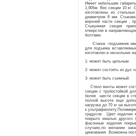
Имеет небольшие габариты
1,905м. Вес секции 10 кг 
изготовлены из стальных
диаметром 8 мм. Стыковк
верхней части секции , п
Стыкуемая секция припо
отверстия в направляющих
болтами.
Станок –подъемник имеет
для подъема вставляемых 
изготовлен в нескольких ва
1- может быть цельным
2- может состоять из дух ч
3- может быть съемный.
Ствол мачты может состоя
секции с трубостойкой дл
более шести секции в ст
полной высоте еще допо
нагрузка до 70 кг на высо
к ультрафиолету.Полимери
градусов . Цвет изделия 
покрыто эмалью другого т
фасонные изделия покры
случаях,по желанию зак
цинкования .Возможна пост