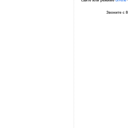
сайте или режиме
on-line
Звоните с 8-00 МСК д