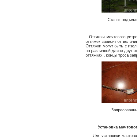
Станок-подъемник
Такелаж ма
Оттяжки мачтового устрой
оттяжек зависит от величи
Оттяжки могут быть с изо
на различной длине друг от
оттяжках , концы троса за
Запресованный т
Установка мачтово
Для установки мачтовог