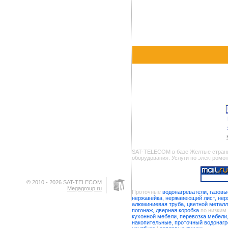
SAT-TELECOM в базе Желтые страниц
оборудования. Услуги по электромо
© 2010 - 2026 SAT-TELECOM
Megagroup.ru
Проточные
водонагреватели, газовы
нержавейка, нержавеющий лист, не
алюминиевая труба, цветной металл
погонаж, дверная коробка
по низким
кухонной мебели, перевозка мебели
накопительные, проточный водонагр