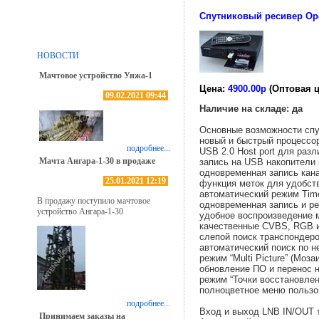
Спутниковый ресивер Op
НОВОСТИ
Мачтовое устройство Унжа-1
Цена:
4900.00р
(Оптовая ц
09.02.2021 09:44
Наличие на складе: да
Основные возможности спу
новый и быстрый процессо
подробнее...
USB 2.0 Host port для разл
Мачта Ангара-1-30 в продаже
запись на USB накопители
одновременная запись кан
25.01.2021 12:19
функция меток для удобст
автоматический режим Time
В продажу поступило мачтовое
одновременная запись и ре
устройство Ангара-1-30
удобное воспроизведение
качественные CVBS, RGB 
слепой поиск транспондеро
автоматический поиск по н
режим “Multi Picture” (Моза
обновление ПО и перенос 
режим “Точки восстановле
полноцветное меню пользов
подробнее...
Вход и выход LNB IN/OUT
Принимаем заказы на