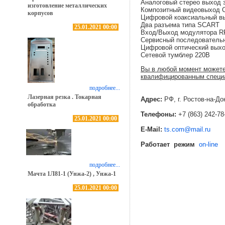
Аналоговый стерео выход зв
изготовление металлических
Композитный видеовыход 
корпусов
Цифровой коаксиальный в
Два разъема типа SCART
25.01.2021 00:00
Вход/Выход модулятора R
Сервисный последовательн
Цифровой оптический выхо
Сетевой тумблер 220В
Вы в любой момент можете
квалифицированным специа
подробнее...
Лазерная резка . Токарная
Адрес:
РФ, г. Ростов-на-До
обработка
Телефоны:
+7 (863) 242-78
25.01.2021 00:00
E-Mail:
ts.com@mail.ru
Работает режим
on-line
подробнее...
Мачта 1Л81-1 (Унжа-2) , Унжа-1
25.01.2021 00:00