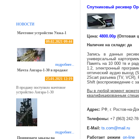
Спутниковый ресивер Op
НОВОСТИ
Мачтовое устройство Унжа-1
Цена:
4800.00р
(Оптовая ц
09.02.2021 09:44
Наличие на складе: да
Запись в данных ресив
универсальный картоприе
Память на 10 000 тв и ра
подробнее...
1.2, электронный програм
Мачта Ангара-1-30 в продаже
оптический аудио выход (S
2Scart разъема (TV, VCR),
25.01.2021 12:19
Shift (воспроизведение с 
В продажу поступило мачтовое
Вы в любой момент можете
устройство Ангара-1-30
квалифицированным специа
Адрес:
РФ, г. Ростов-на-До
Телефоны:
+7 (863) 242-78
E-Mail:
ts.com@mail.ru
подробнее...
Работает режим
on-line
Принимаем заказы на