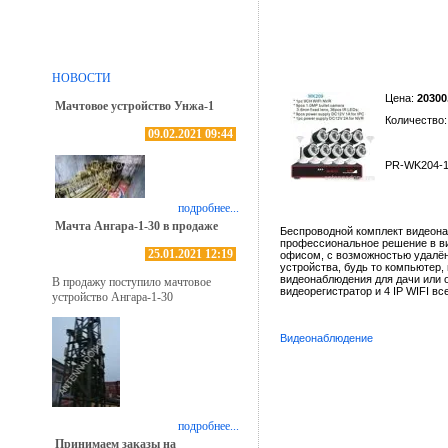
PR-WK204-1MP 4*3.
НОВОСТИ
power
Цена:
20300.
Мачтовое устройство Унжа-1
Количество
09.02.2021 09:44
PR-WK204-1M
PR-WK204-1MP 4*3.6m
подробнее...
Мачта Ангара-1-30 в продаже
Беспроводной комплект видеона
профессиональное решение в в
25.01.2021 12:19
офисом, с возможностью удалён
устройства, будь то компьютер
видеонаблюдения для дачи или 
В продажу поступило мачтовое
видеорегистратор и 4 IP WIFI в
устройство Ангара-1-30
Видеонаблюдение
подробнее...
Принимаем заказы на